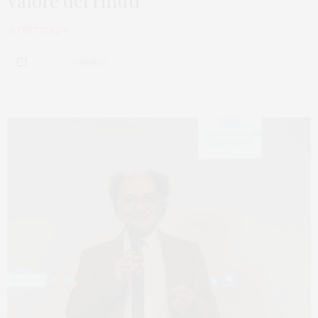
valore dei rifiuti”
di
PRETT21Q99
0 SHARES