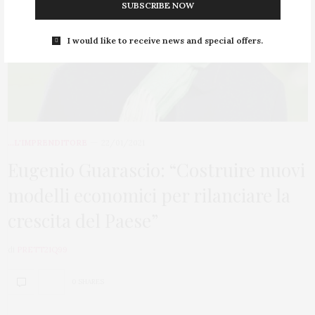
SUBSCRIBE NOW
I would like to receive news and special offers.
...L'IMPRENDITORE
22/01/2021
Eugenio Guarascio: “Costruire nuovi
modelli economici per rilanciare la
crescita del Paese”
di
PRETT21Q99
0 SHARES