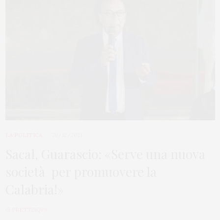
LA POLITICA
20/12/2021
Sacal, Guarascio: «Serve una nuova
società per promuovere la
Calabria!»
di
PRETT21Q99