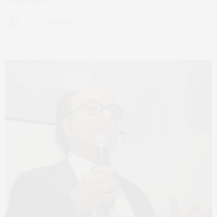
di
PRETT21Q99
0 SHARES