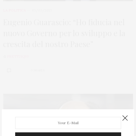
LA POLITICA
03/03/2021
Eugenio Guarascio: “Ho fiducia nel
nuovo Governo per lo sviluppo e la
crescita del nostro Paese”
di
PRETT21Q99
0 SHARES