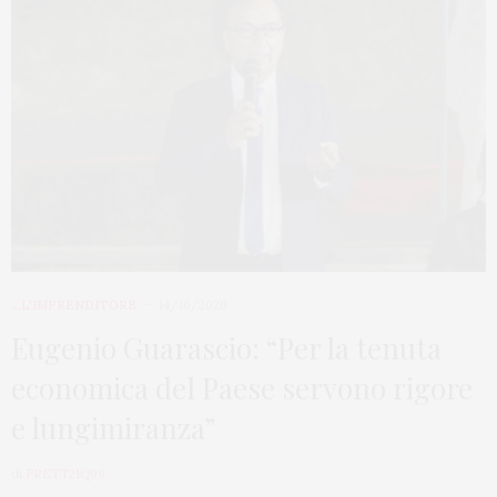
...L'IMPRENDITORE
14/10/2020
Eugenio Guarascio: “Per la tenuta
economica del Paese servono rigore
e lungimiranza”
di
PRETT21Q99