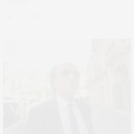
di
PRETT21Q99
0 SHARES